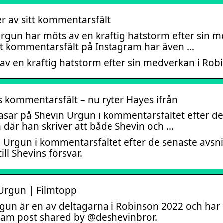
r av sitt kommentarsfält
rgun har möts av en kraftig hatstorm efter sin m
get kommentarsfält på Instagram har även …
av en kraftig hatstorm efter sin medverkan i Rob
s kommentarsfält – nu ryter Hayes ifrån
rasar på Shevin Urgun i kommentarsfältet efter de 
 där han skriver att både Shevin och …
n Urgun i kommentarsfältet efter de senaste avsn
ill Shevins försvar.
Urgun | Filmtopp
un är en av deltagarna i Robinson 2022 och har vux
am post shared by @deshevinbror.