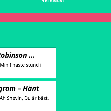
vårkläder
 Robinson …
in finaste stund i
agram – Hänt
h Shevin, Du är bäst.