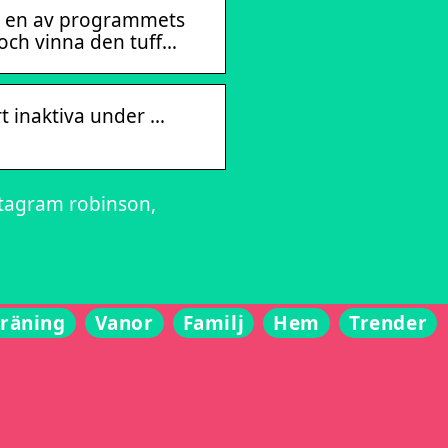
bli en av programmets
 och vinna den tuff…
t inaktiva under …
stagram robinson,
Träning
Vanor
Familj
Hem
Trender