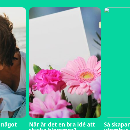
i något
När är det en bra idé att
Så skapar