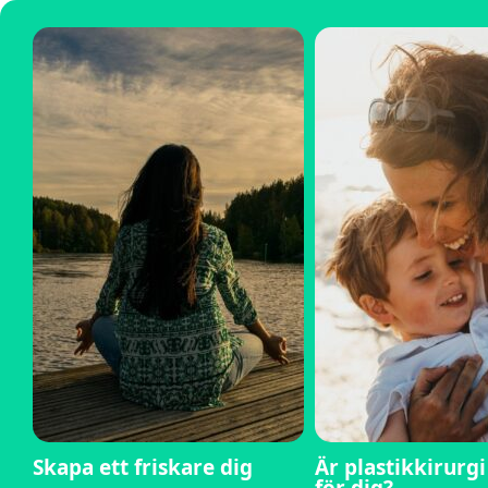
Skapa ett friskare dig
Är plastikkirurg