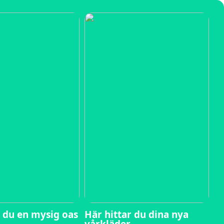
 du en mysig oas
Här hittar du dina nya