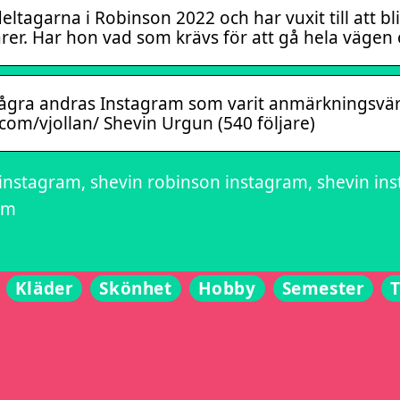
eltagarna i Robinson 2022 och har vuxit till att 
rer. Har hon vad som krävs för att gå hela vägen
ågra andras Instagram som varit anmärkningsvär
om/vjollan/ Shevin Urgun (540 följare)
instagram, shevin robinson instagram, shevin in
am
Kläder
Skönhet
Hobby
Semester