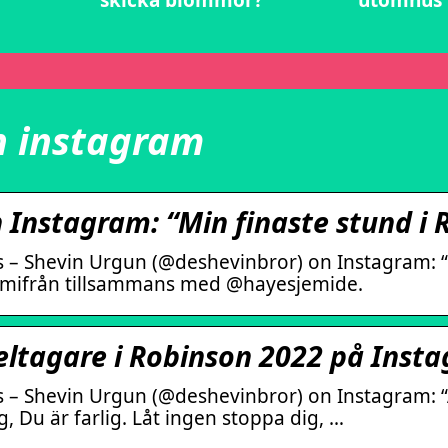
skicka blommor?
utomhus
n instagram
 Instagram: “Min finaste stund i
 – Shevin Urgun (@deshevinbror) on Instagram: “M
emifrån tillsammans med @hayesjemide.
deltagare i Robinson 2022 på Inst
 – Shevin Urgun (@deshevinbror) on Instagram: “Å
, Du är farlig. Låt ingen stoppa dig, …