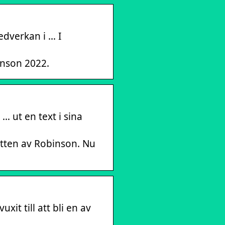
edverkan i … I
inson 2022.
… ut en text i sina
itten av Robinson. Nu
it till att bli en av