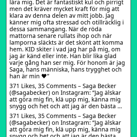
lära mig. Det är fantastiskt kul och pirrigt
men det kräver mycket kraft för mig att
klara av denna delen av mitt jobb. Jag
känner mig ofta stressad och otillräcklig i
dessa sammangang. När de röda
mattorna senare rullats ihop och när
lamporna släckts är det skönt att komma
hem. KID skiter i vad jag har på mig, om
jag är känd eller inte. Han blir lika glad
varje gång han ser mig. För honom är jag
Saga, hans människa, hans trygghet och
han är min 🖤”
371 Likes, 35 Comments – Saga Becker
(@sagabecker) on Instagram: “Jag älskar
att göra mig fin, klä upp mig, känna mig
snygg och het och att jag är den bästa …
371 Likes, 35 Comments – Saga Becker
(@sagabecker) on Instagram: “Jag älskar
att göra mig fin, klä upp mig, känna mig
snygg och het och att jag är den bästa