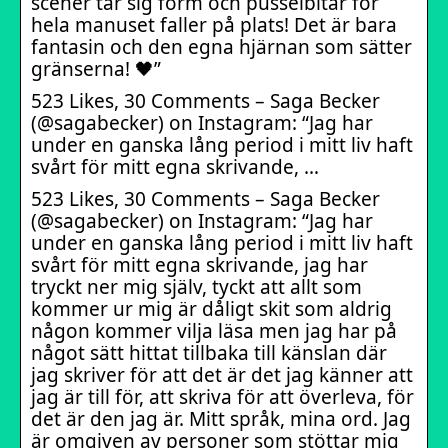
scener tar sig form och pusselbitar för
hela manuset faller på plats! Det är bara
fantasin och den egna hjärnan som sätter
gränserna! 🖤”
523 Likes, 30 Comments – Saga Becker
(@sagabecker) on Instagram: “Jag har
under en ganska lång period i mitt liv haft
svårt för mitt egna skrivande, …
523 Likes, 30 Comments – Saga Becker
(@sagabecker) on Instagram: “Jag har
under en ganska lång period i mitt liv haft
svårt för mitt egna skrivande, jag har
tryckt ner mig själv, tyckt att allt som
kommer ur mig är dåligt skit som aldrig
någon kommer vilja läsa men jag har på
något sätt hittat tillbaka till känslan där
jag skriver för att det är det jag känner att
jag är till för, att skriva för att överleva, för
det är den jag är. Mitt språk, mina ord. Jag
är omgiven av personer som stöttar mig