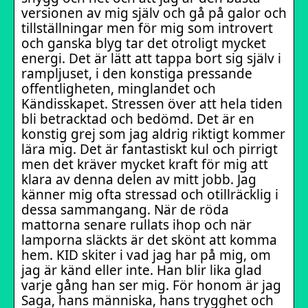
versionen av mig själv och gå på galor och
tillställningar men för mig som introvert
och ganska blyg tar det otroligt mycket
energi. Det är lätt att tappa bort sig själv i
rampljuset, i den konstiga pressande
offentligheten, minglandet och
Kändisskapet. Stressen över att hela tiden
bli betracktad och bedömd. Det är en
konstig grej som jag aldrig riktigt kommer
lära mig. Det är fantastiskt kul och pirrigt
men det kräver mycket kraft för mig att
klara av denna delen av mitt jobb. Jag
känner mig ofta stressad och otillräcklig i
dessa sammangang. När de röda
mattorna senare rullats ihop och när
lamporna släckts är det skönt att komma
hem. KID skiter i vad jag har på mig, om
jag är känd eller inte. Han blir lika glad
varje gång han ser mig. För honom är jag
Saga, hans människa, hans trygghet och