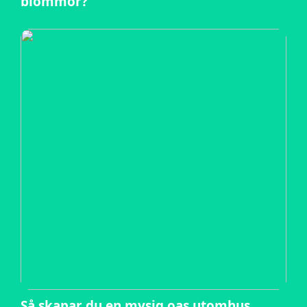
blommor?
Så skapar du en mysig oas utomhus