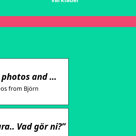
vårkläder
 photos and …
eos from Björn
ra.. Vad gör ni?”