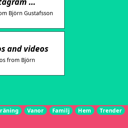
nstagram …
rom Björn Gustafsson
s and videos
eos from Björn
Träning
Vanor
Familj
Hem
Trender