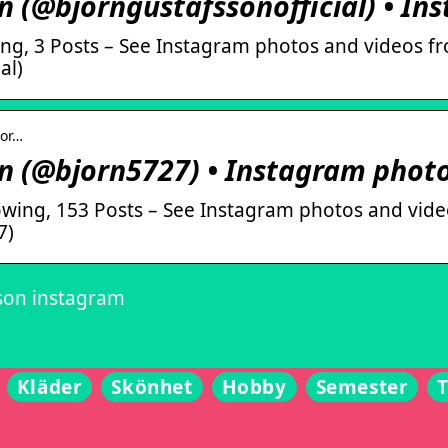
n (@bjorngustafssonofficial) • I
ing, 3 Posts – See Instagram photos and videos f
al)
jor…
n (@bjorn5727) • Instagram photo
lowing, 153 Posts – See Instagram photos and vid
7)
son instagram
Kläder
Skönhet
Hobby
Semester