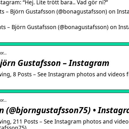
agram: “Hej. Lite trött bara.. Vad gör ni?”
s – Björn Gustafsson (@bonagustafsson) on Instag
s – Björn Gustafsson (@bonagustafsson) on Instag
jor…
Björn Gustafsson – Instagram
wing, 8 Posts – See Instagram photos and videos
jor…
n (@bjorngustafsson75) • Instag
wing, 211 Posts – See Instagram photos and video
tafsson75)