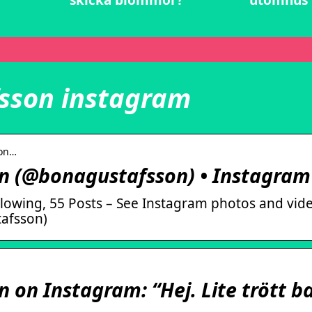
skicka blommor?
utomhus
fsson instagram
bon…
on (@bonagustafsson) • Instagram
llowing, 55 Posts – See Instagram photos and vid
afsson)
 on Instagram: “Hej. Lite trött ba