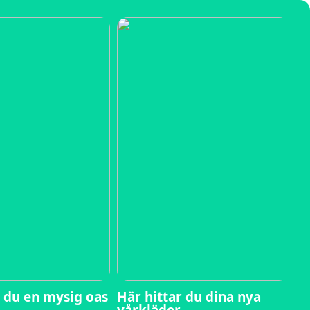
 du en mysig oas
Här hittar du dina nya