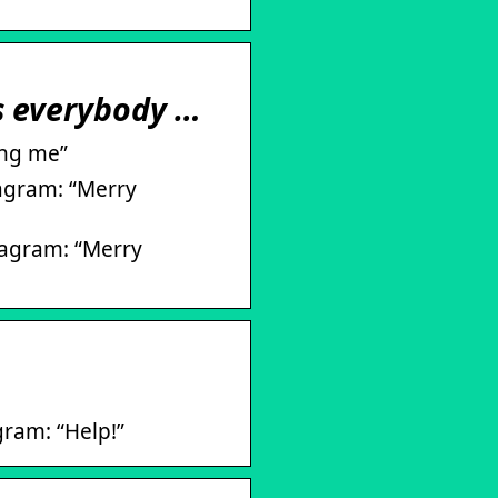
s everybody …
ung me”
agram: “Merry
tagram: “Merry
ram: “Help!”