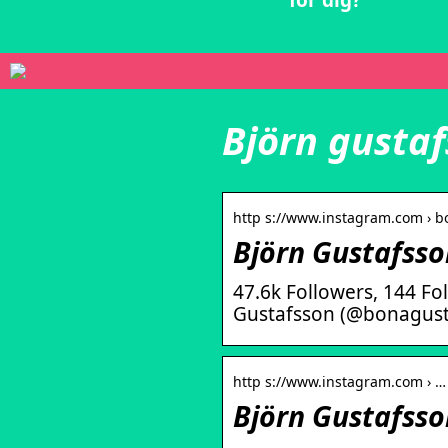
för dig?
Björn gusta
http s://www.instagram.com › 
Björn Gustafss
47.6k Followers, 144 Fo
Gustafsson (@bonagust
http s://www.instagram.com › …
Björn Gustafsson