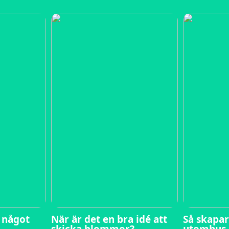
i något
När är det en bra idé att
Så skapar