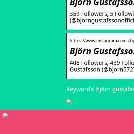
Björn Gustafsso
359 Followers, 5 Follow
(@bjorngustafssonoffici
http s://www.instagram.com › b
Björn Gustafsso
406 Followers, 439 Fol
Gustafsson (@bjorn572
Keywords: björn gustafs